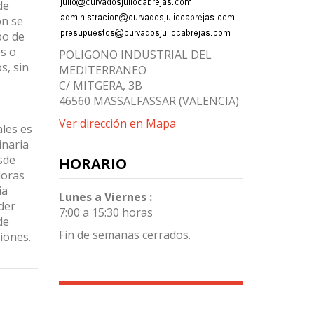
de
ón se
po de
s o
POLIGONO INDUSTRIAL DEL
s, sin
MEDITERRANEO
C/ MITGERA, 3B
46560 MASSALFASSAR (VALENCIA)
Ver dirección en Mapa
les es
inaria
sde
HORARIO
doras
ia
Lunes a Viernes :
der
7:00 a 15:30 horas
de
Fin de semanas cerrados.
iones.