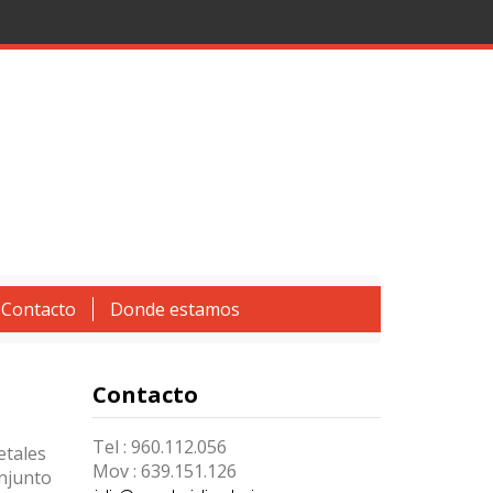
Contacto
Donde estamos
Contacto
Tel : 960.112.056
etales
Mov : 639.151.126
njunto