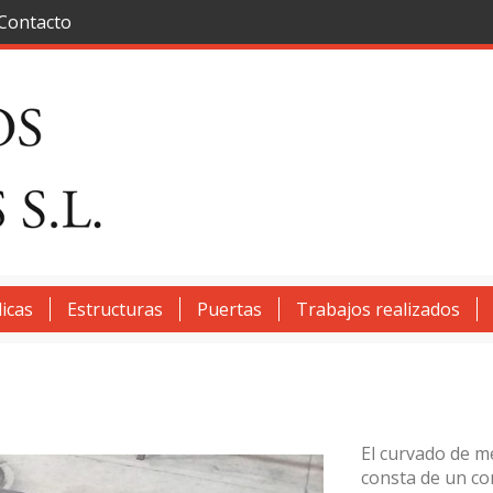
Contacto
icas
Estructuras
Puertas
Trabajos realizados
El curvado de m
consta de un co